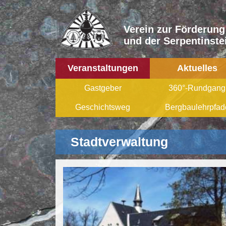
Verein zur Förderung
und der Serpentinstei
Veranstaltungen
Aktuelles
Gastgeber
360°-Rundgang
Geschichtsweg
Bergbaulehrpfad
Stadtverwaltung