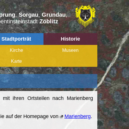
prung
,
Sorgau
,
Grundau
,
entinsteinstadt
Zöblitz
Stadtporträt
Historie
Kirche
Museen
Karte
 mit ihren Ortsteilen nach Marienberg
 Sie auf der Homepage von
Marienberg
.