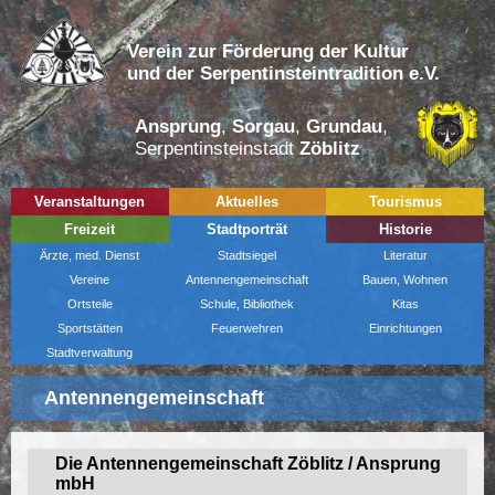
Verein zur Förderung der Kultur
und der Serpentinsteintradition e.V.
Ansprung
,
Sorgau
,
Grundau
,
Serpentinsteinstadt
Zöblitz
Veranstaltungen
Aktuelles
Tourismus
Freizeit
Stadtporträt
Historie
Ärzte, med. Dienst
Stadtsiegel
Literatur
Vereine
Antennengemeinschaft
Bauen, Wohnen
Ortsteile
Schule, Bibliothek
Kitas
Sportstätten
Feuerwehren
Einrichtungen
Stadtverwaltung
Antennengemeinschaft
Die Antennengemeinschaft Zöblitz / Ansprung
mbH