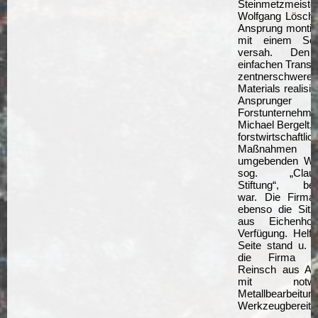
Steinmetzmeiste
Wolfgang Löschn
Ansprung montie
mit einem Schr
versah. Den 
einfachen Transp
zentnerschweren
Materials realisi
Ansprunger
Forstunternehme
Michael Bergelt, 
forstwirtschaftlic
Maßnahme
umgebenden Wal
sog. „Clausn
Stiftung“, beau
war. Die Firma 
ebenso die Sitz
aus Eichenho
Verfügung. Helf
Seite stand u. 
die Firma Di
Reinsch aus An
mit notwen
Metallbearbeitu
Werkzeugbereitst