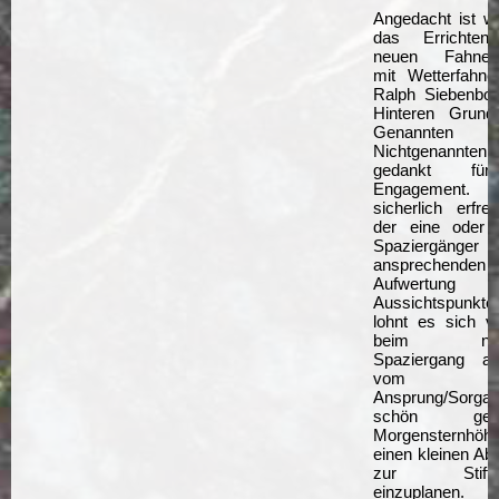
Angedacht ist we
das Errichten
neuen Fahnen
mit Wetterfahne
Ralph Siebenbo
Hinteren Grund.
Genannten
Nichtgenannt
gedankt fü
Engagement
sicherlich erfre
der eine oder 
Spaziergänger 
ansprechenden
Aufwertung
Aussichtspunkt
lohnt es sich vie
beim näch
Spaziergang au
vom E
Ansprung/Sorga
schön gestal
Morgensternhöhe
einen kleinen Ab
zur Stiftsk
einzuplanen.