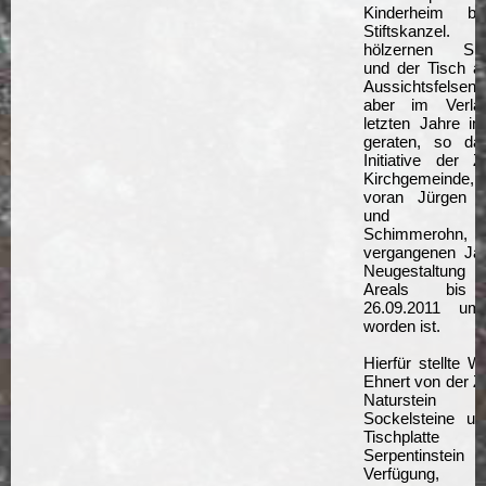
Kinderheim b
Stiftskanzel
hölzernen Sit
und der Tisch a
Aussichtsfelsen
aber im Verla
letzten Jahre in 
geraten, so da
Initiative der Zö
Kirchgemeinde,
voran Jürgen 
und Lud
Schimmeroh
vergangenen Jah
Neugestaltun
Areals bis
26.09.2011 umg
worden ist.
Hierfür stellte W
Ehnert von der Zö
Naturstein
Sockelsteine un
Tischplatt
Serpentinste
Verfügung, w