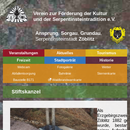
Verein zur Förderung der Kultur
und der Serpentinsteintradition e.V.
Ansprung
,
Sorgau
,
Grundau
,
Serpentinsteinstadt
Zöblitz
Veranstaltungen
Aktuelles
Tourismus
Freizeit
Stadtporträt
Historie
Webcam
Fotogalerie
Wetter
Abfallentsorgung
Bahnlinie
Sternenkarte
Baustelle B171
Waldbrandwarnkarte
Stiftskanzel
Als d
Erzgebirgszweig
Zöblitz 1882 ge
wurde, bestan