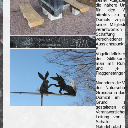
seiner Aufgaben
die nähere Um
für den Wan
attraktiv zu ges
Damals zeigte
seine Mitgliede
verantwortlich 
Schaffung
verschiedener
Aussichtspunkte
B. d
Vogeltoffelfelse
der Stiftskanze
man mit Ruhe
und je e
Flaggenstange v
Nachdem die Ver
der Naturschutz
Grundau in das 
Domizil im Hi
Grund statt
gestalteten di
Verantwortliche
Leitung von Ni
Schaller e
Naturlehrpfa