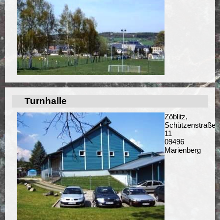
Turnhalle
Zöblitz,
Schützenstraße
11
09496
Marienberg