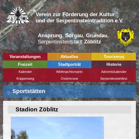
Verein zur Förderung der Kultur
und der Serpentinsteintradition e.V.
Ansprung
,
Sorgau
,
Grundau
,
Serpentinsteinstadt
Zöblitz
Veranstaltungen
Aktuelles
Tourismus
Freizeit
Stadtporträt
Historie
Kalender
Weihnachtsmarkt
Adventskalender
Krippenweg
Osterkrone
Serpentinsteinfest
Sportstätten
Stadion Zöblitz