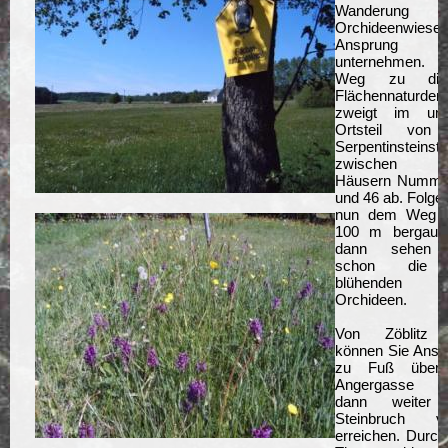
Wanderung 
Orchideenwies
Ansprung
unternehmen.
Weg zu die
Flächennaturden
zweigt im unt
Ortsteil von
Serpentinsteinst
zwischen 
Häusern Numme
und 46 ab. Folge
nun dem Weg 
100 m bergauf
dann sehen 
schon die l
blühenden
Orchideen.
Von Zöblitz 
können Sie Ansp
zu Fuß über 
Angergasse 
dann weiter
Steinbruch vo
erreichen. Durch