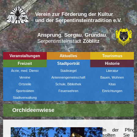
Verein zur Förderung der Kultur
und der Serpentinsteintradition e.V.
Ansprung
,
Sorgau
,
Grundau
,
Serpentinsteinstadt
Zöblitz
Veranstaltungen
Aktuelles
Tourismus
Freizeit
Stadtporträt
Historie
Ärzte, med. Dienst
Stadtsiegel
Literatur
Vereine
Antennengemeinschaft
Bauen, Wohnen
Ortsteile
Schule, Bibliothek
Kitas
Sportstätten
Feuerwehren
Einrichtungen
Stadtverwaltung
Orchideenwiese
In der Pfingst
sollten Sie 