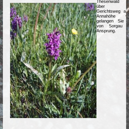
Thesenwald o
über d
Gerichtsweg an
Annahöhe vor
gelangen Sie 
von Sorgau n
Ansprung.